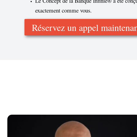
Le Concept de la Banque Infinie® a été conç
exactement comme vous.
Réservez un appel maintena