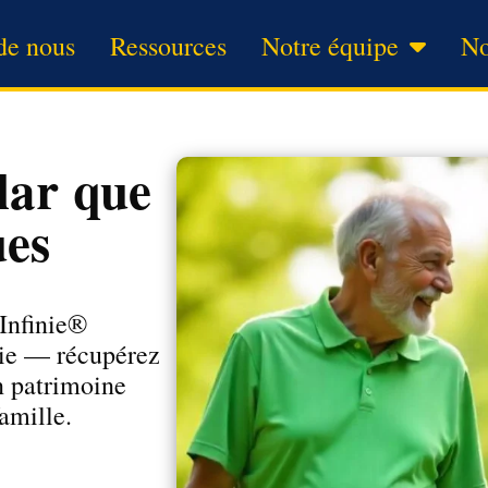
de nous
Ressources
Notre équipe
No
lar que
ues
 Infinie®
nie — récupérez
un patrimoine
amille.