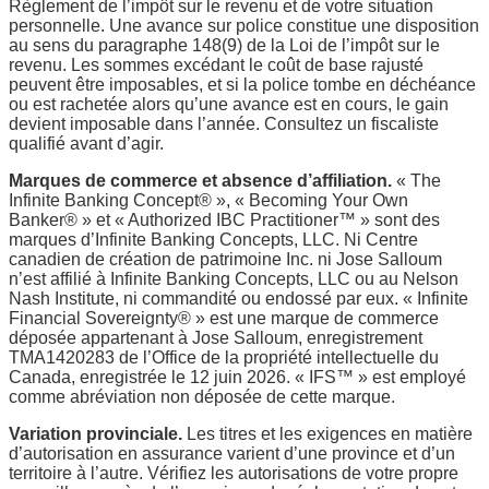
Règlement de l’impôt sur le revenu et de votre situation
personnelle. Une avance sur police constitue une disposition
au sens du paragraphe 148(9) de la Loi de l’impôt sur le
revenu. Les sommes excédant le coût de base rajusté
peuvent être imposables, et si la police tombe en déchéance
ou est rachetée alors qu’une avance est en cours, le gain
devient imposable dans l’année. Consultez un fiscaliste
qualifié avant d’agir.
Marques de commerce et absence d’affiliation.
« The
Infinite Banking Concept® », « Becoming Your Own
Banker® » et « Authorized IBC Practitioner™ » sont des
marques d’Infinite Banking Concepts, LLC. Ni Centre
canadien de création de patrimoine Inc. ni Jose Salloum
n’est affilié à Infinite Banking Concepts, LLC ou au Nelson
Nash Institute, ni commandité ou endossé par eux. « Infinite
Financial Sovereignty® » est une marque de commerce
déposée appartenant à Jose Salloum, enregistrement
TMA1420283 de l’Office de la propriété intellectuelle du
Canada, enregistrée le 12 juin 2026. « IFS™ » est employé
comme abréviation non déposée de cette marque.
Variation provinciale.
Les titres et les exigences en matière
d’autorisation en assurance varient d’une province et d’un
territoire à l’autre. Vérifiez les autorisations de votre propre