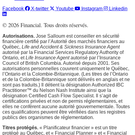
Facebook
X-twitter
Youtube
Instagram
Linkedin
©
2026
Financial. Tous droits réservés.
Autorisations.
Jose Salloum est conseiller en sécurité
financière certifié par l’Autorité des marchés financiers au
Québec,
Life and Accident & Sickness Insurance Agent
autorisé par la Financial Services Regulatory Authority of
Ontario, et
Life Insurance Agent
autorisé par l’Insurance
Council of British Columbia. Autorisé depuis 2001. Ses
autorisations personnelles couvrent uniquement le Québec,
l’Ontario et la Colombie-Britannique. (Les titres de l’Ontario
et de la Colombie-Britannique sont délivrés en anglais et ne
sont pas traduits.) Il détient la désignation Authorized IBC
Practitioner™ du Nelson Nash Institute ainsi que la
désignation Certified Cash Flow Specialist. Il s’agit de
certifications privées et non de permis réglementaires, et
elles ne confèrent aucune autorité gouvernementale. Toutes
ces qualifications peuvent être vérifiées dans les registres
publics des organismes de réglementation.
Titres protégés.
« Planificateur financier » est un titre
protégé au Québec, et « Financial Planner » et « Financial