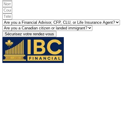
Sécurisez votre rendez-vous
ADRESSE :
203-3899, Autoroute des Laurentides, Laval
(Québec) H7L 3H7 1Z2
TÉLÉPHONE :
514-875-9444
COURRIEL :